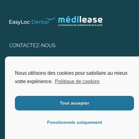
CONTACTEZ-NOUS
SARL EasyLoc Dental
Nous utilisons des cookies pour satisfaire au mieux
Adresse : Pôle D’Excellence, 22, Via Nova Bât I2B
Ingénierie – 83600 Fréjus.
votre expérience.
Politique de cookies
Ouvert du lundi au vendredi, de 9h90 à 12h00 et de
13h00 à 17h00.
Tout accepter
Téléphone :
04.94.17.80.30
Fonctionnels uniquement