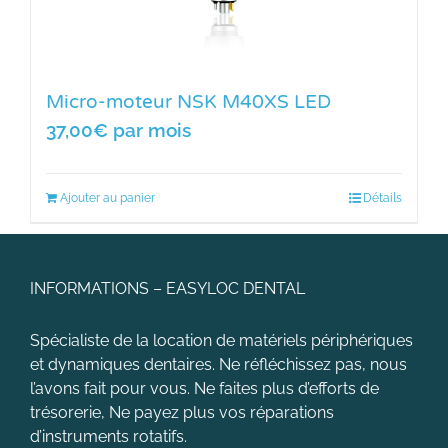
Micro-moteur NSK M40XS LED
37,00
€
par mois
Ajouter au panier
Détails
INFORMATIONS – EASYLOC DENTAL
Spécialiste de la location de matériels périphériques
et dynamiques dentaires. Ne réfléchissez pas, nous
l’avons fait pour vous. Ne faites plus d’efforts de
trésorerie, Ne payez plus vos réparations
d’instruments rotatifs.