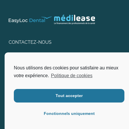
CONTACTEZ-NOUS
SARL EasyLoc Dental
Nous utilisons des cookies pour satisfaire au mieux
Adresse : Pôle D’Excellence, 22, Via Nova Bât I2B
Ingénierie – 83600 Fréjus.
votre expérience.
Politique de cookies
Ouvert du lundi au vendredi, de 9h90 à 12h00 et de
13h00 à 17h00.
Tout accepter
Téléphone :
04.94.17.80.30
Fonctionnels uniquement