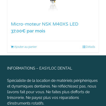
Micro-moteur NSK M40XS LED
37,00
€
par mois
Ajouter au panier
Détails
INFORMATIONS – EASYLOC DENTAL
Spécialiste de la location de matériels périphériques
et dynamiques dentaires. Ne réfléchissez pas, nous
l’avons fait pour vous. Ne faites plus d’efforts de
trésorerie, Ne payez plus vos réparations
d’instruments rotatifs.