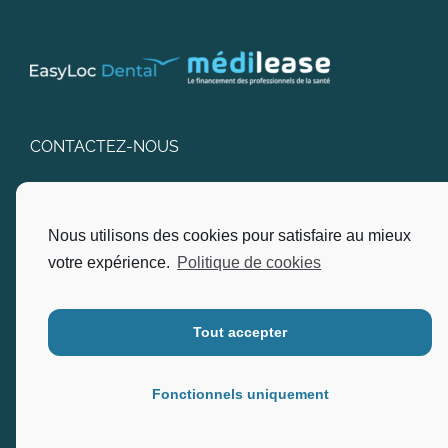
CONTACTEZ-NOUS
SARL EasyLoc Dental
Nous utilisons des cookies pour satisfaire au mieux
Adresse : Pôle D’Excellence, 22, Via Nova Bât I2B
Ingénierie – 83600 Fréjus.
votre expérience.
Politique de cookies
Ouvert du lundi au vendredi, de 9h90 à 12h00 et de
13h00 à 17h00.
Tout accepter
Téléphone :
04.94.17.80.30
Fonctionnels uniquement