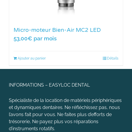
Micro-moteur Bien-Air MC2 LED
53,00
€
par mois
Ajouter au panier
Détails
INFORMATIONS – EASYLOC DENTAL
Spécialiste de la location de matériels périphériques
et dynamiques dentaires. Ne réfléchissez pas, nous
l’avons fait pour vous. Ne faites plus d’efforts de
trésorerie, Ne payez plus vos réparations
d’instruments rotatifs.