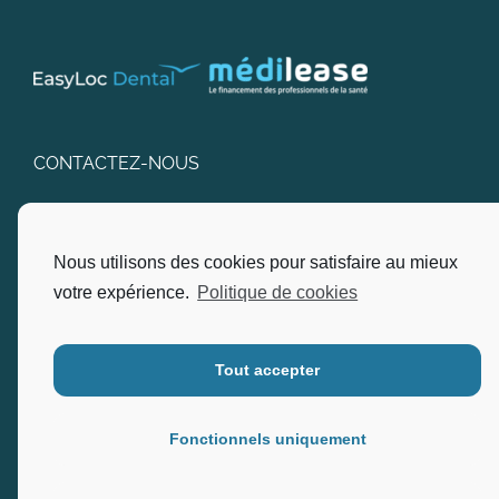
CONTACTEZ-NOUS
SARL EasyLoc Dental
Nous utilisons des cookies pour satisfaire au mieux
Adresse : Pôle D’Excellence, 22, Via Nova Bât I2B
Ingénierie – 83600 Fréjus.
votre expérience.
Politique de cookies
Ouvert du lundi au vendredi, de 9h90 à 12h00 et de
13h00 à 17h00.
Tout accepter
Téléphone :
04.94.17.80.30
Fonctionnels uniquement