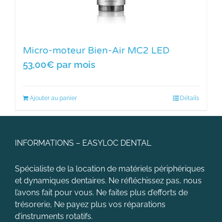
Micro-moteur Bien-Air MC2 LED
53,00
€
par mois
Ajouter au panier
Détails
INFORMATIONS – EASYLOC DENTAL
Spécialiste de la location de matériels périphériques
et dynamiques dentaires. Ne réfléchissez pas, nous
l’avons fait pour vous. Ne faites plus d’efforts de
trésorerie, Ne payez plus vos réparations
d’instruments rotatifs.