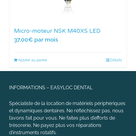
Micro-moteur NSK M40XS LED
37,00
€
par mois
Ajouter au panier
Détails
INFORMATIONS – EASYLOC DENTAL
Spécialiste de la location de matériels périphériques
et dynamiques dentaires. Ne réfléchissez pas, nous
l’avons fait pour vous. Ne faites plus d’efforts de
trésorerie, Ne payez plus vos réparations
d’instruments rotatifs.