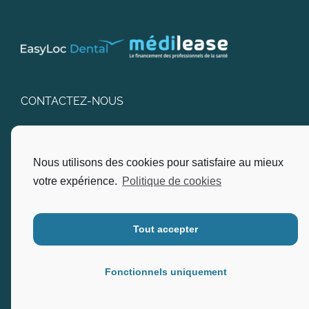
CONTACTEZ-NOUS
SARL EasyLoc Dental
Nous utilisons des cookies pour satisfaire au mieux
Adresse : Pôle D’Excellence, 22, Via Nova Bât I2B
Ingénierie – 83600 Fréjus.
votre expérience.
Politique de cookies
Ouvert du lundi au vendredi, de 9h90 à 12h00 et de
13h00 à 17h00.
Tout accepter
Téléphone :
04.94.17.80.30
Fonctionnels uniquement