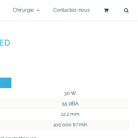
Chirurgie
Contactez-nous
LED
30 W
55 dBA
12.2 mm
410’000 tr/min