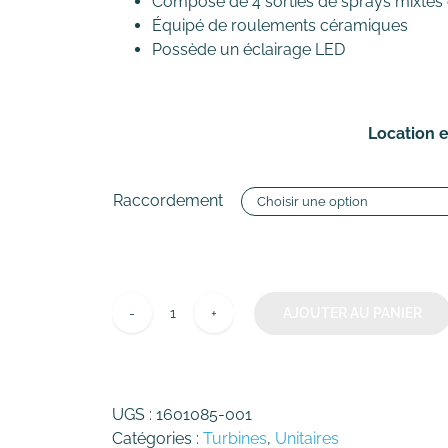
Composé de 4 sorties de sprays mixtes
Équipé de roulements céramiques
Possède un éclairage LED
Location e
Raccordement
AJOUTER AU PANIER
quantité
de
Turbine
Bien-
UGS :
1601085-001
Air
Catégories :
Turbines
,
Unitaires
Tornado