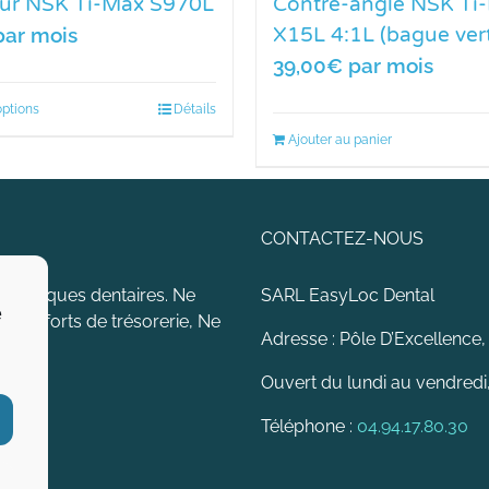
eur NSK Ti-Max S970L
Contre-angle NSK Ti
X15L 4:1L (bague ver
ar mois
39,00
€
par mois
options
Détails
Ajouter au panier
CONTACTEZ-NOUS
 dynamiques dentaires. Ne
SARL EasyLoc Dental
e
s d’efforts de trésorerie, Ne
Adresse : Pôle D’Excellence,
Ouvert du lundi au vendredi
Téléphone :
04.94.17.80.30