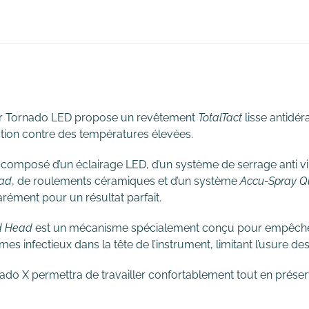
LED
ir Tornado LED propose un revêtement
TotalTact
lisse antidér
ction contre des températures élevées.
 composé d’un éclairage LED, d’un système de serrage anti v
ad
, de roulements céramiques et d’un système
Accu-Spray Qu
éparément pour un résultat parfait.
d Head
est un mécanisme spécialement conçu pour empêcher 
mes infectieux dans la tête de l’instrument, limitant l’usure 
ado X permettra de travailler confortablement tout en préserv