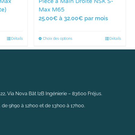
-Max
Pièce à Main Droite NSK S-
te)
Max M65
25.00€ à 32.00€
par mois
Détails
Choix des options
Détails
 22, Via Nova Bât I2B Ingénierie – 83600 Fréjus.
, de 9h90 à 12h00 et de 13h00 à 17h00.